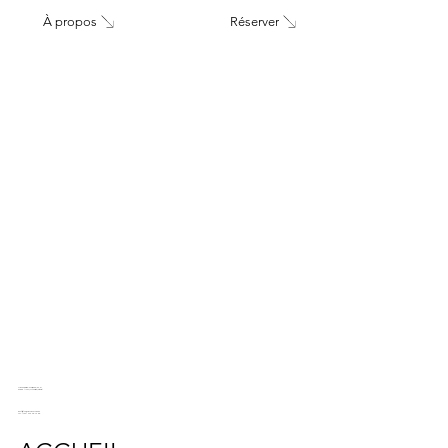
À propos
Réserver
Diseminado Poligono, 24, 21,
29552 Álora, Málaga, Spain
info@casaelchorro.com
Tel: (+34) 604 48 73 85