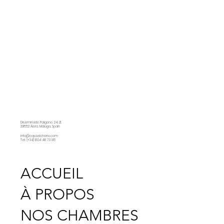
Diseminado Poligono, 24, 21,
29552 Álora, Málaga, Spain
info@casaelchorro.com
Tel: (+34) 604 48 73 85
ACCUEIL
À PROPOS
NOS CHAMBRES