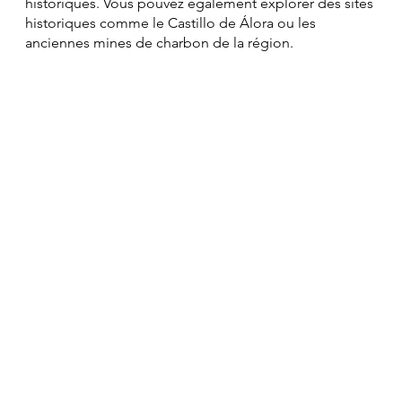
Découverte de la Culture locale
En plus des activités de plein air, vous pouvez explorer
le riche patrimoine culturel de la région. Visitez le
village voisin de Pizarra pour découvrir ses marchés
locaux, ses restaurants traditionnels et ses monuments
historiques. Vous pouvez également explorer des sites
historiques comme le Castillo de Álora ou les
anciennes mines de charbon de la région.
Diseminado Poligono, 24, 21,
29552 Álora, Málaga, Spain
info@casaelchorro.com
Tel: (+34) 604 48 73 85
ACCUEIL
À PROPOS